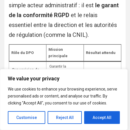
simple acteur administratif : il est
le garant
de la conformité RGPD
et le relais
essentiel entre la direction et les autorités
de régulation (comme la CNIL).
Mission
Rôle du DPO
Résultat attendu
principale
Garantir la
Supervision de
protection des
Réduction du
la conformité
We value your privacy
données
risque juridique
RGPD
personnelles
We use cookies to enhance your browsing experience, serve
Former le
personalised ads or content, and analyse our traffic. By
Sensibilisation
personnel à la
Meilleure hygiène
clicking "Accept All", you consent to our use of cookies.
des agents
gestion sécurisée
numérique
des données
Customise
Reject All
Accept All
Suivre les
Gestion des
Réactivité et