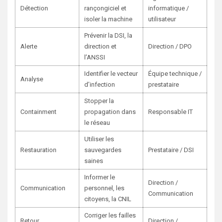
Détection
rançongiciel et
informatique /
isoler la machine
utilisateur
Prévenir la DSI, la
Alerte
direction et
Direction / DPO
l’ANSSI
Identifier le vecteur
Équipe technique /
Analyse
d’infection
prestataire
Stopper la
Containment
propagation dans
Responsable IT
le réseau
Utiliser les
Restauration
sauvegardes
Prestataire / DSI
saines
Informer le
Direction /
Communication
personnel, les
Communication
citoyens, la CNIL
Corriger les failles
Retour
Direction /