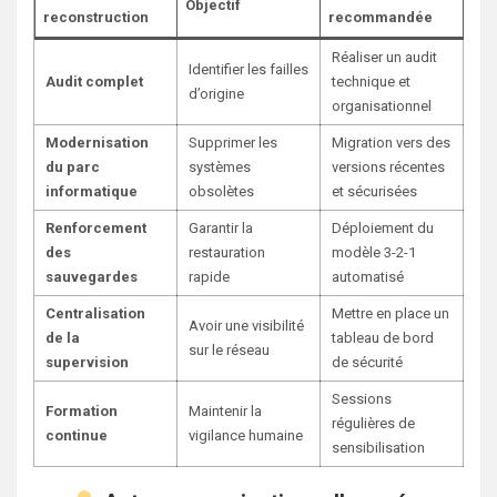
Objectif
reconstruction
recommandée
Réaliser un audit
Identifier les failles
Audit complet
technique et
d’origine
organisationnel
Modernisation
Supprimer les
Migration vers des
du parc
systèmes
versions récentes
informatique
obsolètes
et sécurisées
Renforcement
Garantir la
Déploiement du
des
restauration
modèle 3-2-1
sauvegardes
rapide
automatisé
Centralisation
Mettre en place un
Avoir une visibilité
de la
tableau de bord
sur le réseau
supervision
de sécurité
Sessions
Formation
Maintenir la
régulières de
continue
vigilance humaine
sensibilisation