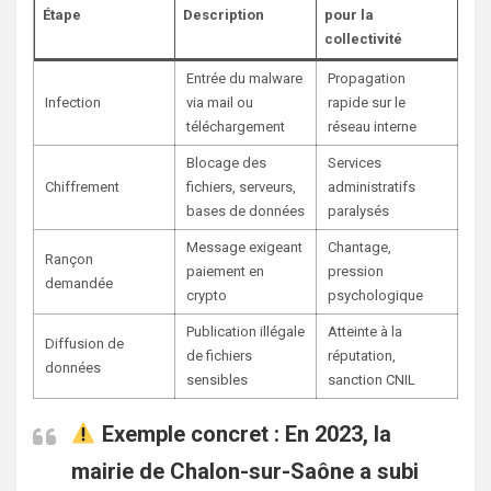
Étape
Description
pour la
collectivité
Entrée du malware
Propagation
Infection
via mail ou
rapide sur le
téléchargement
réseau interne
Blocage des
Services
Chiffrement
fichiers, serveurs,
administratifs
bases de données
paralysés
Message exigeant
Chantage,
Rançon
paiement en
pression
demandée
crypto
psychologique
Publication illégale
Atteinte à la
Diffusion de
de fichiers
réputation,
données
sensibles
sanction CNIL
Exemple concret :
En 2023, la
mairie de Chalon-sur-Saône a subi