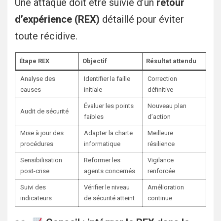
Une attaque doit être suivie d’un
retour
d’expérience (REX)
détaillé pour éviter
toute récidive.
Étape REX
Objectif
Résultat attendu
Analyse des
Identifier la faille
Correction
causes
initiale
définitive
Évaluer les points
Nouveau plan
Audit de sécurité
faibles
d’action
Mise à jour des
Adapter la charte
Meilleure
procédures
informatique
résilience
Sensibilisation
Reformer les
Vigilance
post-crise
agents concernés
renforcée
Suivi des
Vérifier le niveau
Amélioration
indicateurs
de sécurité atteint
continue