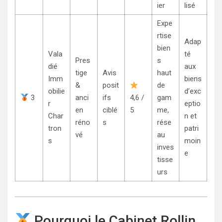
ier
lisé
Expe
rtise
Adap
bien
Vala
té
Pres
s
dié
aux
tige
Avis
haut
Imm
biens
&
posit
de
obilie
d’exc
3
anci
ifs
4,6 /
gam
r
eptio
en
ciblé
5
me,
Char
n et
réno
s
rése
tron
patri
vé
au
s
moin
inves
e
tisse
urs
Pourquoi le Cabinet Rollin