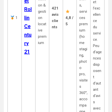
et
et
on &
s,
421
l’exc
Rol
gesti
servi
avis
ellen
lin
1
on
4,8 /
ces
clie
ce
locat
5
prem
Ce
nts
du
ive
ium
servi
ntu
prem
(ho
ce.
ry
ium
me
Peu
stagi
21
d’age
ng,
nces
phot
disp
o
osen
pro,
t
visite
d’aut
s
ant
360°,
d’avi
acco
s
mpa
avec
gne