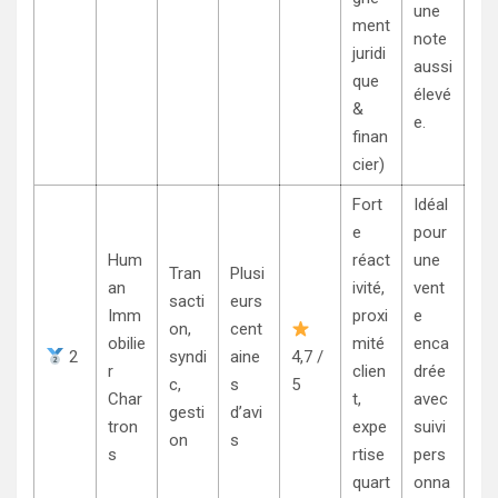
une
ment
note
juridi
aussi
que
élevé
&
e.
finan
cier)
Fort
Idéal
e
pour
Hum
réact
une
Tran
Plusi
an
ivité,
vent
sacti
eurs
Imm
proxi
e
on,
cent
obilie
mité
enca
2
syndi
aine
4,7 /
r
clien
drée
c,
s
5
Char
t,
avec
gesti
d’avi
tron
expe
suivi
on
s
s
rtise
pers
quart
onna