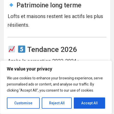
Patrimoine long terme
Lofts et maisons restent les actifs les plus
résilients.
Tendance 2026
Après la correction 2023-2024 :
We value your privacy
Stabilisation des prix
We use cookies to enhance your browsing experience, serve
Négociation possible 5 à 8 %
personalised ads or content, and analyse our traffic. By
Demande toujours forte pour biens
clicking "Accept All", you consent to our use of cookies.
qualitatifs
Customise
Reject All
Accept All
Les Chartrons restent un secteur premium