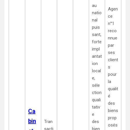
au
Agen
natio
ce
nal
n°1
puis
reco
sant,
nnue
forte
par
impl
ses
antat
client
ion
s
local
pour
e,
la
séle
qualit
ction
é
quali
des
tativ
Ca
biens
e
prop
bin
Tran
des
osés
sacti
bien