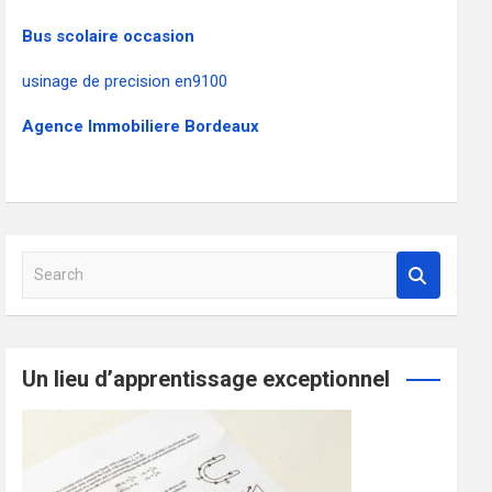
Bus scolaire occasion
usinage de precision en9100
Agence Immobiliere Bordeaux
S
e
a
r
c
Un lieu d’apprentissage exceptionnel
h