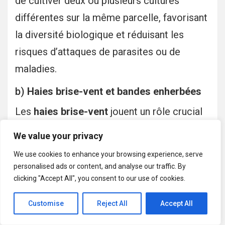
de cultiver deux ou plusieurs cultures
différentes sur la même parcelle, favorisant
la diversité biologique et réduisant les
risques d’attaques de parasites ou de
maladies.
b)
Haies brise-vent et bandes enherbées
Les
haies brise-vent
jouent un rôle crucial
en protégeant les sols de l’érosion causée
We value your privacy
par le vent. Elles aident également à
We use cookies to enhance your browsing experience, serve
maintenir l’humidité et à favoriser la
personalised ads or content, and analyse our traffic. By
biodiversité en offrant un abri aux
insectes
clicking "Accept All", you consent to our use of cookies.
pollinisateurs
et aux autres espèces. Les
Customise
Reject All
Accept All
bandes enherbées
, qui sont des zones de