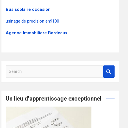
Bus scolaire occasion
usinage de precision en9100
Agence Immobiliere Bordeaux
S
e
a
r
c
Un lieu d’apprentissage exceptionnel
h