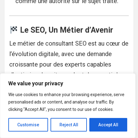
comme une autorité sur le sujet traité.
Le SEO, Un Métier d’Avenir
Le métier de consultant SEO est au cœur de
l’évolution digitale, avec une demande
croissante pour des experts capables
d’optimiser les sites web et de garantir leur
We value your privacy
visibilité sur les moteurs de recherche.
We use cookies to enhance your browsing experience, serve
Avec des compétences techniques,
personalised ads or content, and analyse our traffic. By
analytiques, et stratégiques, le consultant
clicking "Accept All", you consent to our use of cookies.
SEO joue un rôle clé dans la réussite en
Customise
Reject All
Accept All
ligne des entreprises.