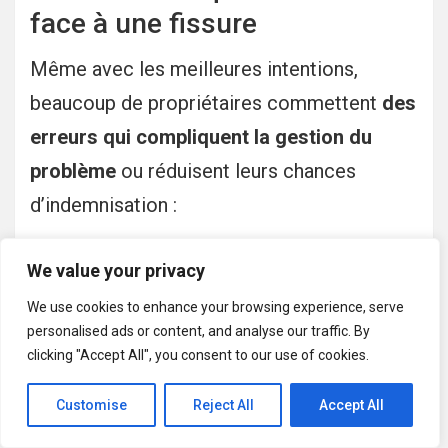
face à une fissure
Même avec les meilleures intentions,
beaucoup de propriétaires commettent
des
erreurs qui compliquent la gestion du
problème
ou réduisent leurs chances
d’indemnisation :
Reboucher la fissure trop vite
, sans
We value your privacy
en connaître la cause réelle.
We use cookies to enhance your browsing experience, serve
Attendre trop longtemps
avant de
personalised ads or content, and analyse our traffic. By
déclarer à l’assurance, dépassant les
clicking "Accept All", you consent to our use of cookies.
délais légaux.
Customise
Reject All
Accept All
Ne pas documenter l’évolution