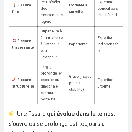
Peut révéler
Expertise
Fissure
Modérée à
des
conseillée si
fine
surveiller
mouvements
elle s’étend
légers.
Supérieure à
2 mm, visible
Expertise
Fissure
à l’intérieur
Importante
indispensabl
traversante
et à
e
l’extérieur
Large,
profonde, en
Grave (risque
Fissure
escalier ou
Expertise
pour la
structurelle
diagonale
urgente
stabilité)
sur murs
porteurs
Une fissure qui
évolue dans le temps
,
s’ouvre ou se prolonge est toujours un