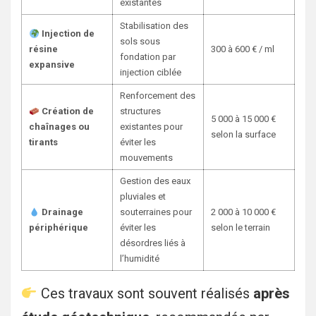
existantes
Stabilisation des
Injection de
sols sous
résine
300 à 600 € / ml
fondation par
expansive
injection ciblée
Renforcement des
Création de
structures
5 000 à 15 000 €
chaînages ou
existantes pour
selon la surface
tirants
éviter les
mouvements
Gestion des eaux
pluviales et
Drainage
souterraines pour
2 000 à 10 000 €
périphérique
éviter les
selon le terrain
désordres liés à
l’humidité
Ces travaux sont souvent réalisés
après