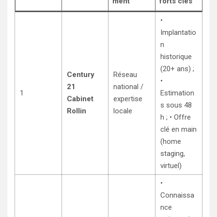
ment
forts clés
•
Implantatio
n
historique
(20+ ans) ;
Century
Réseau
•
21
national /
1
Estimation
Cabinet
expertise
s sous 48
Rollin
locale
h ; • Offre
clé en main
(home
staging,
virtuel)
•
Connaissa
nce