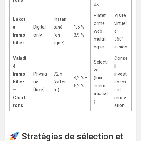
rons
ux
Platef
Visite
Lakot
Instan
orme
virtuell
a
Digital
tané
1,5 %–
web
e
Immo
only
(en
3,9 %
multili
360°,
bilier
ligne)
ngue
e-sign
Valadi
Conse
Sélecti
é
il
ve
Immo
Physiq
72 h
investi
4,2 %–
(luxe,
bilier
ue
(offer
ssem
5,2 %
intern
–
(luxe)
te)
ent,
ational
Chart
rénov
)
rons
ation
Stratégies de sélection et