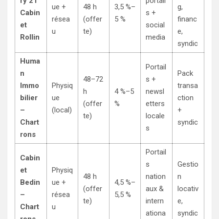
ry 21
portail
ue +
48 h
3,5 %–
g,
Cabin
s +
résea
(offer
5 %
financ
et
social
u
te)
e,
Rollin
media
syndic
Huma
Portail
n
Pack
48–72
s +
Immo
Physiq
transa
h
4 %–5
newsl
bilier
ue
ction
(offer
%
etters
–
(local)
+
te)
locale
Chart
syndic
s
rons
Portail
Cabin
s
Gestio
et
Physiq
48 h
nation
n
Bedin
ue +
4,5 %–
(offer
aux &
locativ
–
résea
5,5 %
te)
intern
e,
Chart
u
ationa
syndic