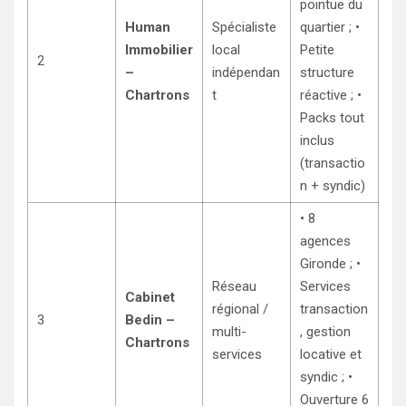
pointue du
Human
Spécialiste
quartier ; •
Immobilier
local
Petite
2
–
indépendan
structure
Chartrons
t
réactive ; •
Packs tout
inclus
(transactio
n + syndic)
• 8
agences
Gironde ; •
Réseau
Services
Cabinet
régional /
transaction
3
Bedin –
multi-
, gestion
Chartrons
services
locative et
syndic ; •
Ouverture 6