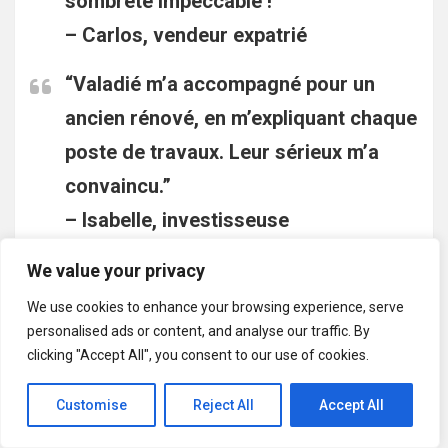
sombreté impeccable !”
–
Carlos, vendeur expatrié
“Valadié m’a accompagné pour un
ancien rénové, en m’expliquant chaque
poste de travaux. Leur sérieux m’a
convaincu.”
–
Isabelle, investisseuse
“Bedin m’a proposé des simulations
We value your privacy
financières claires et m’a mis en
We use cookies to enhance your browsing experience, serve
personalised ads or content, and analyse our traffic. By
relation avec un courtier en 48 h. Top
clicking "Accept All", you consent to our use of cookies.
!”
–
Julien, primo-accédant
Customise
Reject All
Accept All