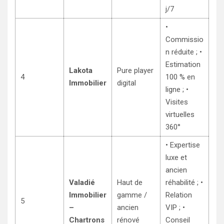
j/7
•
Commissio
n réduite ; •
Estimation
Lakota
Pure player
4
100 % en
Immobilier
digital
ligne ; •
Visites
virtuelles
360°
• Expertise
luxe et
ancien
Valadié
Haut de
réhabilité ; •
Immobilier
gamme /
Relation
5
–
ancien
VIP ; •
Chartrons
rénové
Conseil